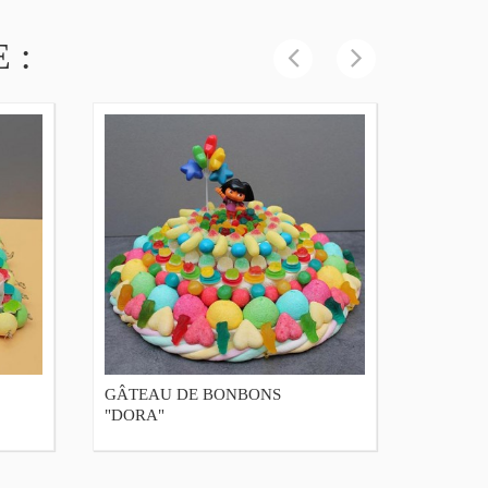
 :
GÂTEAU DE BONBONS
GÂTEA
"DORA"
"WINNIE