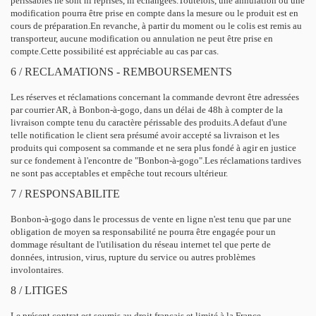
périssables ne sont ni reprises, ni échangées.Toutefois, une annulation ou une
modification pourra être prise en compte dans la mesure ou le produit est en
cours de préparation.En revanche, à partir du moment ou le colis est remis au
transporteur, aucune modification ou annulation ne peut être prise en
compte.Cette possibilité est appréciable au cas par cas.
6 / RECLAMATIONS - REMBOURSEMENTS
Les réserves et réclamations concernant la commande devront être adressées
par courrier AR, à Bonbon-à-gogo, dans un délai de 48h à compter de la
livraison compte tenu du caractère périssable des produits.A defaut d'une
telle notification le client sera présumé avoir accepté sa livraison et les
produits qui composent sa commande et ne sera plus fondé à agir en justice
sur ce fondement à l'encontre de "Bonbon-à-gogo".Les réclamations tardives
ne sont pas acceptables et empêche tout recours ultérieur.
7 / RESPONSABILITE
Bonbon-à-gogo dans le processus de vente en ligne n'est tenu que par une
obligation de moyen sa responsabilité ne pourra être engagée pour un
dommage résultant de l'utilisation du réseau internet tel que perte de
données, intrusion, virus, rupture du service ou autres problèmes
involontaires.
8 / LITIGES
Le présent contrat est soumis au droit français et limité à la France