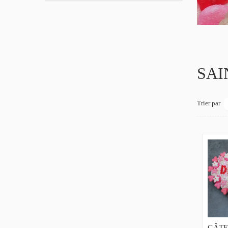
SAI
Trier par
GÂTE