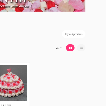
clarer votre amour !
Il y a 3 produits
Voir :
EAU DE