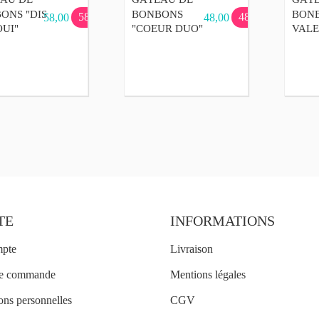
ONS "DIS
BONBONS
BONB
58,00 €
48,00 €
58,00 €
48,00 €
OUI"
"COEUR DUO"
VALE
TE
INFORMATIONS
mpte
Livraison
ue commande
Mentions légales
ons personnelles
CGV