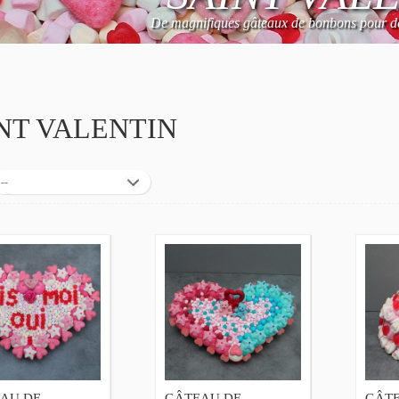
De magnifiques
gâteaux de bonbons
pour dé
NT VALENTIN
--
AU DE
GÂTEAU DE
GÂT